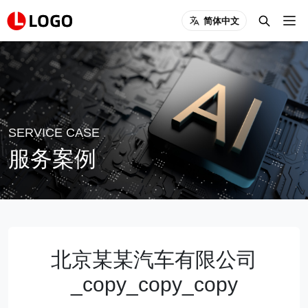
简体中文
SERVICE CASE
服务案例
北京某某汽车有限公司
_copy_copy_copy