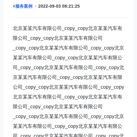
#服务案例
·
2022-09-03 08:21:25
北京某某汽车有限公司_copy_copy北京某某汽车有
限公司_copy_copy北京某某汽车有限公司
_copy_copy北京某某汽车有限公司_copy_copy北京
某某汽车有限公司_copy_copy北京某某汽车有限公
司_copy_copy北京某某汽车有限公司_copy_copy北
京某某汽车有限公司_copy_copy北京某某汽车有限
公司_copy_copy北京某某汽车有限公司_copy_copy
北京某某汽车有限公司_copy_copy北京某某汽车有
限公司_copy_copy北京某某汽车有限公司
_copy_copy北京某某汽车有限公司_copy_copy北京
某某汽车有限公司_copy_copy北京某某汽车有限公
司_copy_copy北京某某汽车有限公司_copy_copy北