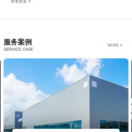
案型公司，打破传统企服公司的角色定位，以“事业伙伴"的
查看更多
理念与客户共生共荣，共同对结果负责。解决从业者的业务
在线化、业务数据化、数据业务化问题，是企业数字化营销
终身战略顾问。创立至今，始终秉承责任、价值、共生和长
期主义的价值观，致力成为企业的超长期合伙人，持续为企
服务案例
业升级赋...
MORE
SERVICE CASE