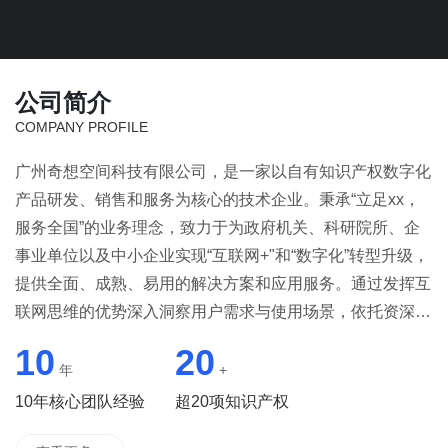
公司简介
COMPANY PROFILE
广州奇想空间科技有限公司，是一家以自有知识产权数字化
产品研发、销售和服务为核心的技术企业。秉承“立足xx，
服务全国”的业务理念，致力于为政府机关、科研院所、企
事业单位以及中小企业实现“互联网+"和“数字化”转型升级，
提供全面、成熟、易用的解决方案和应用服务。通过发挥互
联网思维的优势深入洞察用户需求与使用场景，依托资深的
技术能力和行业理解，提供“低投入，高回报”一体化云平台
10
20
建设和定制服务，助力从业者更好地定制策略和实现数字化
年
+
转型升级，迎接时代浪潮！广州奇想空间科技有限公司是在
10年核心团队经验
超20项知识产权
中国消费升级的大背景下，顺应新时代消费者需求诞生的全