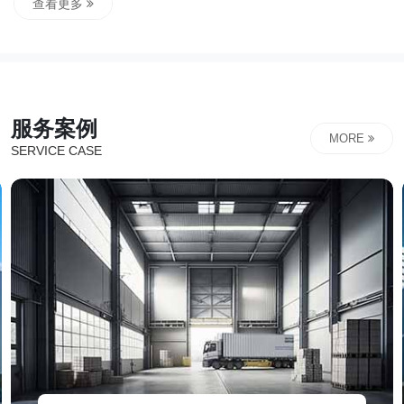
案型公司，打破传统企服公司的角色定位，以“事业伙伴"的
查看更多
理念与客户共生共荣，共同对结果负责。解决从业者的业务
在线化、业务数据化、数据业务化问题，是企业数字化营销
终身战略顾问。创立至今，始终秉承责任、价值、共生和长
期主义的价值观，致力成为企业的超长期合伙人，持续为企
服务案例
业升级赋...
MORE
SERVICE CASE