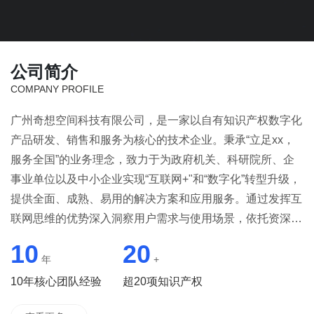
公司简介
COMPANY PROFILE
广州奇想空间科技有限公司，是一家以自有知识产权数字化
产品研发、销售和服务为核心的技术企业。秉承“立足xx，
服务全国”的业务理念，致力于为政府机关、科研院所、企
事业单位以及中小企业实现“互联网+"和“数字化”转型升级，
提供全面、成熟、易用的解决方案和应用服务。通过发挥互
联网思维的优势深入洞察用户需求与使用场景，依托资深的
技术能力和行业理解，提供“低投入，高回报”一体化云平台
10
20
建设和定制服务，助力从业者更好地定制策略和实现数字化
年
+
转型升级，迎接时代浪潮！广州奇想空间科技有限公司是在
10年核心团队经验
超20项知识产权
中国消费升级的大背景下，顺应新时代消费者需求诞生的全